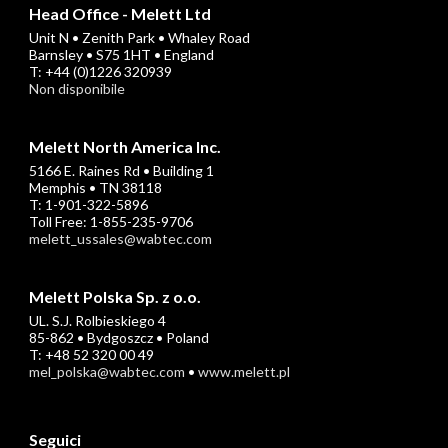
Head Office - Melett Ltd
Unit N • Zenith Park • Whaley Road
Barnsley • S75 1HT • England
T: +44 (0)1226 320939
Non disponibile
Melett North America Inc.
5166 E. Raines Rd • Building 1
Memphis • TN 38118
T: 1-901-322-5896
Toll Free: 1-855-235-9706
melett_ussales@wabtec.com
Melett Polska Sp. z o.o.
UL. S.J. Rolbieskiego 4
85-862 • Bydgoszcz • Poland
T: +48 52 320 00 49
mel_polska@wabtec.com
•
www.melett.pl
Seguici