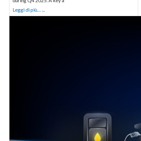
during Q4 2025. A key a
Leggi di più… ...