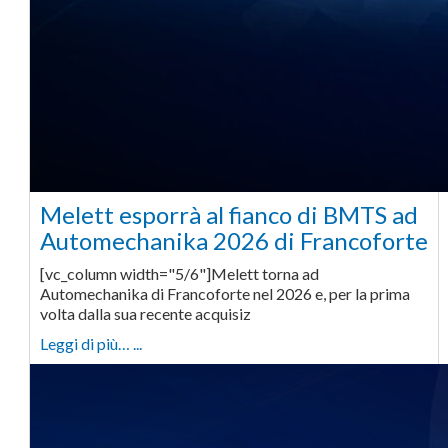
Melett esporrà al fianco di BMTS ad
Automechanika 2026 di Francoforte
[vc_column width="5/6"]Melett torna ad
Automechanika di Francoforte nel 2026 e, per la prima
volta dalla sua recente acquisiz
Leggi di più… ...