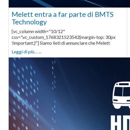
Melett entra a far parte di BMTS
Technology
[vc_column width="10/12"
css=".vc_custom_1768321523542{margin-top: 30px
!important;}"] Siamo lieti di annunciare che Melett
Leggi di più… ...