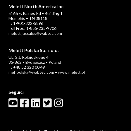
Melett North America Inc.
5166 E. Raines Rd • Building 1
Memphis • TN 38118
T: 1-901-322-5896
Toll Free: 1-855-235-9706
melett_ussales@wabtec.com
Melett Polska Sp. z o.o.
UL. S.J. Rolbieskiego 4
85-862 • Bydgoszcz • Poland
T: +48 52 320 00 49
mel_polska@wabtec.com
•
www.melett.pl
Seguici