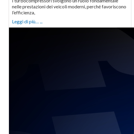
I turbocompressori svolgono un ruolo fondamentale
nelle prestazioni dei veicoli moderni, perché favoriscono
l’efficienza,
Leggi di più… ...