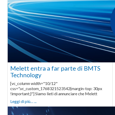
Melett entra a far parte di BMTS
Technology
[vc_column width="10/12"
css=".vc_custom_1768321523542{margin-top: 30px
!important;}"] Siamo lieti di annunciare che Melett
Leggi di più… ...