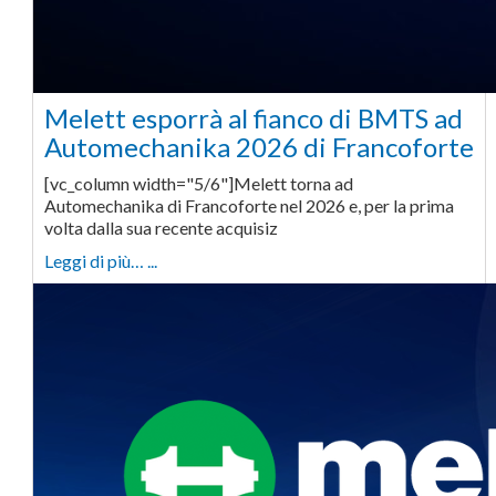
Melett esporrà al fianco di BMTS ad
Automechanika 2026 di Francoforte
[vc_column width="5/6"]Melett torna ad
Automechanika di Francoforte nel 2026 e, per la prima
volta dalla sua recente acquisiz
Leggi di più… ...