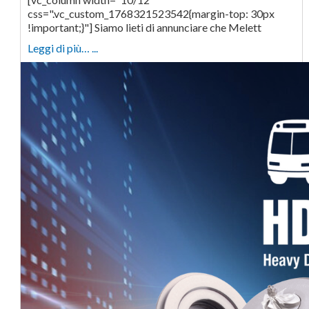
css=".vc_custom_1768321523542{margin-top: 30px
!important;}"] Siamo lieti di annunciare che Melett
Leggi di più… ...