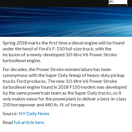
Spring 2018 marks the first time a diesel engine will be found
under the hood of Ford’s F-150 full-size truck, with the
inclusion of a newly-developed 3.0-litre V6 Power Stroke
turbodiesel engine.
For decades, the Power Stroke nomenclature has been
synonymous with the Super Duty lineup of heavy-duty pickup
trucks Ford produces. The new 3.0-litre V6 Power Stroke
turbodiesel engine found in 2018 F150 models was developed
by the same powertrain team as the Super Duty trucks, so it
only makes sense for the powerplant to deliver a best-in-class
250 horsepower and 440 lb.-ft. of torque.
Source:
NY Daily News
Read
full article here
.