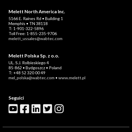
Melett North America Inc.
5166 E. Raines Rd • Building 1
Memphis • TN 38118
T: 1-901-322-5896
Toll Free: 1-855-235-9706
melett_ussales@wabtec.com
Melett Polska Sp. z o.o.
UL. S.J. Rolbieskiego 4
85-862 • Bydgoszcz • Poland
T: +48 52 320 00 49
mel_polska@wabtec.com
•
www.melett.pl
Seguici