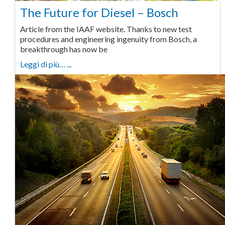
The Future for Diesel – Bosch
Article from the IAAF website. Thanks to new test
procedures and engineering ingenuity from Bosch, a
breakthrough has now be
Leggi di più… ...