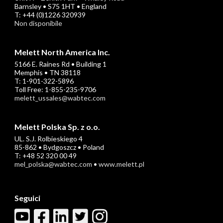
Barnsley • S75 1HT • England
T: +44 (0)1226 320939
Non disponibile
Melett North America Inc.
5166 E. Raines Rd • Building 1
Memphis • TN 38118
T: 1-901-322-5896
Toll Free: 1-855-235-9706
melett_ussales@wabtec.com
Melett Polska Sp. z o.o.
UL. S.J. Rolbieskiego 4
85-862 • Bydgoszcz • Poland
T: +48 52 320 00 49
mel_polska@wabtec.com
•
www.melett.pl
Seguici