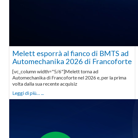
Melett esporrà al fianco di BMTS ad
Automechanika 2026 di Francoforte
[vc_column width="5/6"]Melett torna ad
Automechanika di Francoforte nel 2026 e, per la prima
volta dalla sua recente acquisiz
Leggi di più… ...