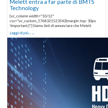
Melett entra a far parte di BMTS
Technology
[vc_column width="10/12"
css=".vc_custom_1768321523542{margin-top: 30px
!important;}"] Siamo lieti di annunciare che Melett
Leggi di più… ...