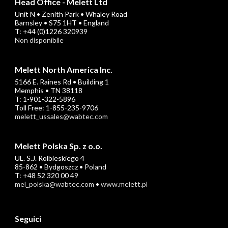
Head Office - Melett Ltd
Unit N • Zenith Park • Whaley Road
Barnsley • S75 1HT • England
T: +44 (0)1226 320939
Non disponibile
Melett North America Inc.
5166 E. Raines Rd • Building 1
Memphis • TN 38118
T: 1-901-322-5896
Toll Free: 1-855-235-9706
melett_ussales@wabtec.com
Melett Polska Sp. z o.o.
UL. S.J. Rolbieskiego 4
85-862 • Bydgoszcz • Poland
T: +48 52 320 00 49
mel_polska@wabtec.com
•
www.melett.pl
Seguici