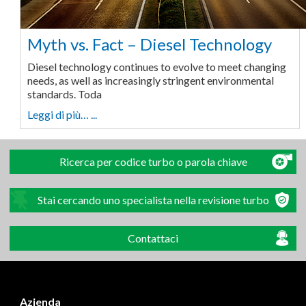
Myth vs. Fact – Diesel Technology
Diesel technology continues to evolve to meet changing
needs, as well as increasingly stringent environmental
standards. Toda
Leggi di più… ...
Ricerca per codice turbo o parola chiave
Stai cercando uno specialista nella revisione turbo
Contattaci
Azienda