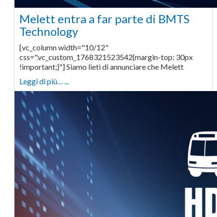
Melett entra a far parte di BMTS
Technology
[vc_column width="10/12"
css=".vc_custom_1768321523542{margin-top: 30px
!important;}"] Siamo lieti di annunciare che Melett
Leggi di più… ...