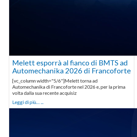
Melett esporrà al fianco di BMTS ad
Automechanika 2026 di Francoforte
[vc_column width="5/6"]Melett torna ad
Automechanika di Francoforte nel 2026 e, per la prima
volta dalla sua recente acquisiz
Leggi di più… ...