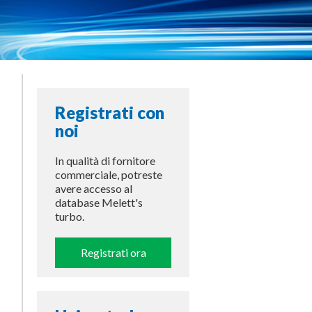
Registrati con
noi
In qualità di fornitore
commerciale, potreste
avere accesso al
database Melett's
turbo.
Registrati ora