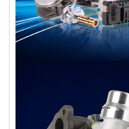
Melett esporrà al
fianco di BMTS ad
Automechanika