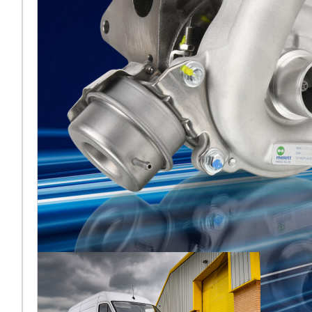
2026 di
Francoforte
[vc_column
width="5/6"]Melett torna
ad Automechanika di
Francoforte nel 2026 e, per
la prima volta dalla sua
recente acquisiz
Leggi di più… ...