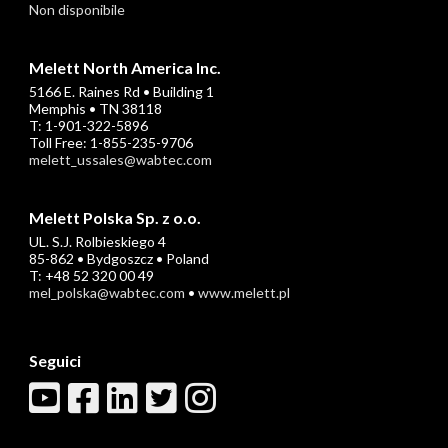
Non disponibile
Melett North America Inc.
5166 E. Raines Rd • Building 1
Memphis • TN 38118
T: 1-901-322-5896
Toll Free: 1-855-235-9706
melett_ussales@wabtec.com
Melett Polska Sp. z o.o.
UL. S.J. Rolbieskiego 4
85-862 • Bydgoszcz • Poland
T: +48 52 320 00 49
mel_polska@wabtec.com
•
www.melett.pl
Seguici