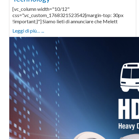
[vc_column width="10/12"
css=".vc_custom_1768321523542{margin-top: 30px
!important;}"] Siamo lieti di annunciare che Melett
Leggi di più… ...