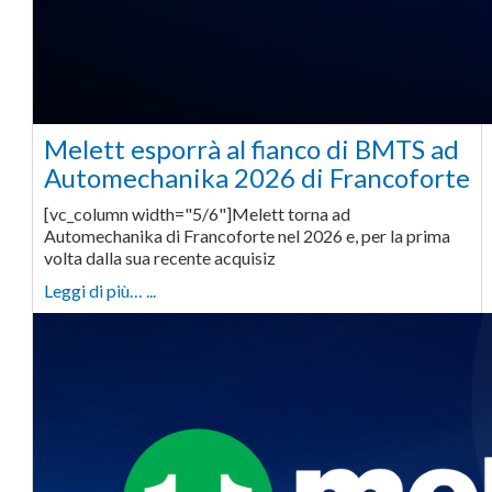
Melett esporrà al fianco di BMTS ad
Automechanika 2026 di Francoforte
[vc_column width="5/6"]Melett torna ad
Automechanika di Francoforte nel 2026 e, per la prima
volta dalla sua recente acquisiz
Leggi di più… ...