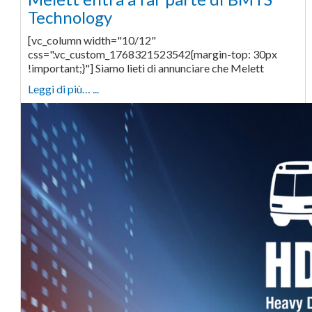
Technology
[vc_column width="10/12"
css=".vc_custom_1768321523542{margin-top: 30px
!important;}"] Siamo lieti di annunciare che Melett
Leggi di più… ...