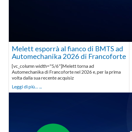
Melett esporrà al fianco di BMTS ad
Automechanika 2026 di Francoforte
[vc_column width="5/6"]Melett torna ad
Automechanika di Francoforte nel 2026 e, per la prima
volta dalla sua recente acquisiz
Leggi di più… ...