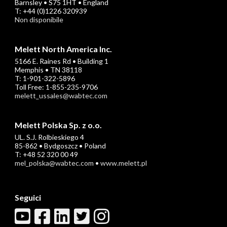
Barnsley • S75 1HT • England
T: +44 (0)1226 320939
Non disponibile
Melett North America Inc.
5166 E. Raines Rd • Building 1
Memphis • TN 38118
T: 1-901-322-5896
Toll Free: 1-855-235-9706
melett_ussales@wabtec.com
Melett Polska Sp. z o.o.
UL. S.J. Rolbieskiego 4
85-862 • Bydgoszcz • Poland
T: +48 52 320 00 49
mel_polska@wabtec.com
•
www.melett.pl
Seguici