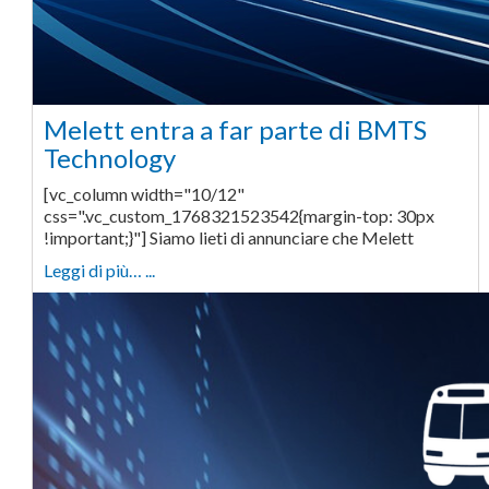
Melett entra a far parte di BMTS
Technology
[vc_column width="10/12"
css=".vc_custom_1768321523542{margin-top: 30px
!important;}"] Siamo lieti di annunciare che Melett
Leggi di più… ...