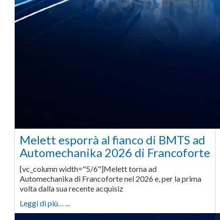
Melett esporrà al fianco di BMTS ad
Automechanika 2026 di Francoforte
[vc_column width="5/6"]Melett torna ad
Automechanika di Francoforte nel 2026 e, per la prima
volta dalla sua recente acquisiz
Leggi di più… ...