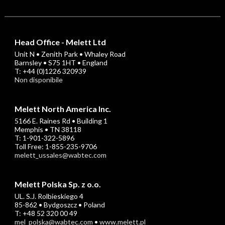
Head Office - Melett Ltd
Unit N • Zenith Park • Whaley Road
Barnsley • S75 1HT • England
T: +44 (0)1226 320939
Non disponibile
Melett North America Inc.
5166 E. Raines Rd • Building 1
Memphis • TN 38118
T: 1-901-322-5896
Toll Free: 1-855-235-9706
melett_ussales@wabtec.com
Melett Polska Sp. z o.o.
UL. S.J. Rolbieskiego 4
85-862 • Bydgoszcz • Poland
T: +48 52 320 00 49
mel_polska@wabtec.com
•
www.melett.pl