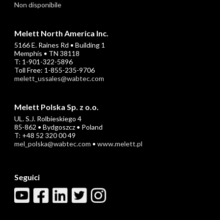
Non disponibile
Melett North America Inc.
5166 E. Raines Rd • Building 1
Memphis • TN 38118
T: 1-901-322-5896
Toll Free: 1-855-235-9706
melett_ussales@wabtec.com
Melett Polska Sp. z o.o.
UL. S.J. Rolbieskiego 4
85-862 • Bydgoszcz • Poland
T: +48 52 320 00 49
mel_polska@wabtec.com
•
www.melett.pl
Seguici