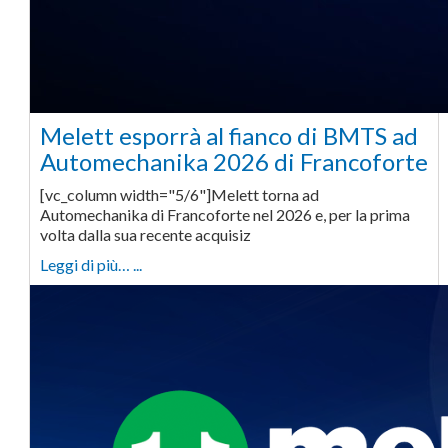
Melett esporrà al fianco di BMTS ad
Automechanika 2026 di Francoforte
[vc_column width="5/6"]Melett torna ad
Automechanika di Francoforte nel 2026 e, per la prima
volta dalla sua recente acquisiz
Leggi di più… ...