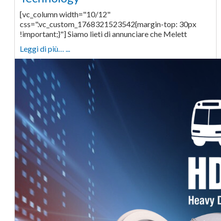
[vc_column width="10/12"
css=".vc_custom_1768321523542{margin-top: 30px
!important;}"] Siamo lieti di annunciare che Melett
Leggi di più… ...