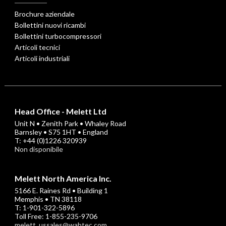
Brochure aziendale
Bollettini nuovi ricambi
Bollettini turbocompressori
Articoli tecnici
Articoli industriali
Head Office - Melett Ltd
Unit N • Zenith Park • Whaley Road
Barnsley • S75 1HT • England
T: +44 (0)1226 320939
Non disponibile
Melett North America Inc.
5166 E. Raines Rd • Building 1
Memphis • TN 38118
T: 1-901-322-5896
Toll Free: 1-855-235-9706
melett_ussales@wabtec.com