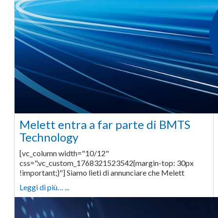
Melett entra a far parte di BMTS
Technology
[vc_column width="10/12"
css=".vc_custom_1768321523542{margin-top: 30px
!important;}"] Siamo lieti di annunciare che Melett
Leggi di più… ...