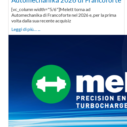
[vc_column width="5/6"]Melett torna ad
Automechanika di Francoforte nel 2026 e, per la prima
volta dalla sua recente acquisiz
Leggi di più… ...