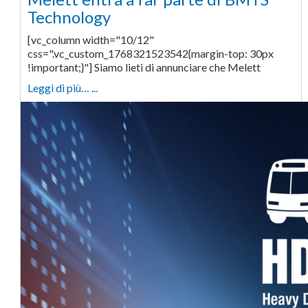
Technology
[vc_column width="10/12"
css=".vc_custom_1768321523542{margin-top: 30px
!important;}"] Siamo lieti di annunciare che Melett
Leggi di più… ...