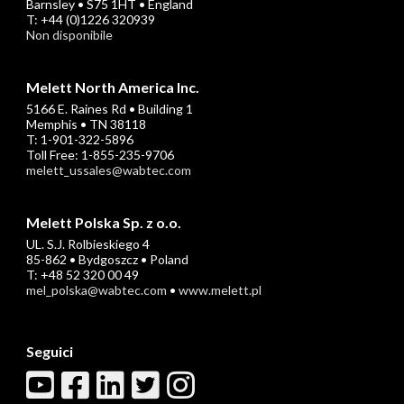
Barnsley • S75 1HT • England
T: +44 (0)1226 320939
Non disponibile
Melett North America Inc.
5166 E. Raines Rd • Building 1
Memphis • TN 38118
T: 1-901-322-5896
Toll Free: 1-855-235-9706
melett_ussales@wabtec.com
Melett Polska Sp. z o.o.
UL. S.J. Rolbieskiego 4
85-862 • Bydgoszcz • Poland
T: +48 52 320 00 49
mel_polska@wabtec.com
•
www.melett.pl
Seguici