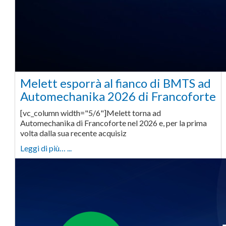
Melett esporrà al fianco di BMTS ad
Automechanika 2026 di Francoforte
[vc_column width="5/6"]Melett torna ad
Automechanika di Francoforte nel 2026 e, per la prima
volta dalla sua recente acquisiz
Leggi di più… ...