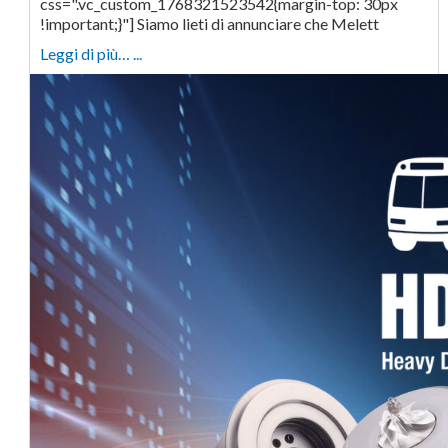
css=".vc_custom_1768321523542{margin-top: 30px
!important;}"] Siamo lieti di annunciare che Melett
Leggi di più… ...