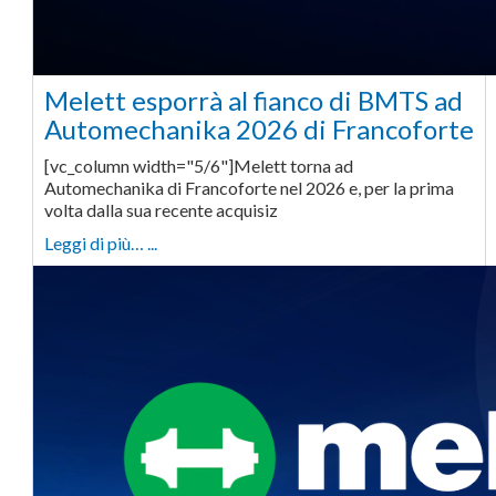
Melett esporrà al fianco di BMTS ad
Automechanika 2026 di Francoforte
[vc_column width="5/6"]Melett torna ad
Automechanika di Francoforte nel 2026 e, per la prima
volta dalla sua recente acquisiz
Leggi di più… ...