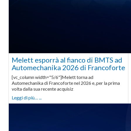
Melett esporrà al fianco di BMTS ad
Automechanika 2026 di Francoforte
[vc_column width="5/6"]Melett torna ad
Automechanika di Francoforte nel 2026 e, per la prima
volta dalla sua recente acquisiz
Leggi di più… ...