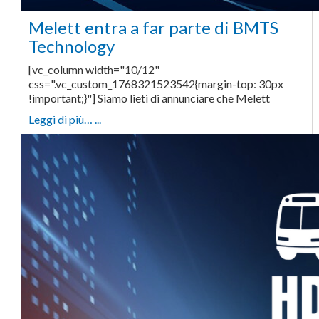
Melett entra a far parte di BMTS
Technology
[vc_column width="10/12"
css=".vc_custom_1768321523542{margin-top: 30px
!important;}"] Siamo lieti di annunciare che Melett
Leggi di più… ...