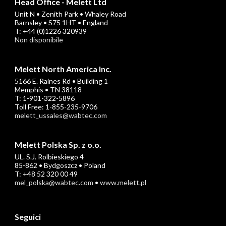
Head Office - Melett Ltd
Unit N • Zenith Park • Whaley Road
Barnsley • S75 1HT • England
T: +44 (0)1226 320939
Non disponibile
Melett North America Inc.
5166 E. Raines Rd • Building 1
Memphis • TN 38118
T: 1-901-322-5896
Toll Free: 1-855-235-9706
melett_ussales@wabtec.com
Melett Polska Sp. z o.o.
UL. S.J. Rolbieskiego 4
85-862 • Bydgoszcz • Poland
T: +48 52 320 00 49
mel_polska@wabtec.com
•
www.melett.pl
Seguici