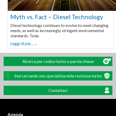
Myth vs. Fact – Diesel Technology
Diesel technology continues to evolve to meet changing
needs, as well as increasingly stringent environmental
standards. Toda
Leggi di più… ...
Ricerca per codice turbo o parola chiave
Stai cercando uno specialista nella revisione turbo
Contattaci
Azienda