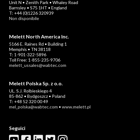
Unit N • Zenith Park • Whaley Road
Barnsley • S75 1HT • England
T: +44 (0)1226 320939
Non disponibile
Melett North America Inc.
5166 E. Raines Rd • Building 1
Memphis • TN 38118
T: 1-901-322-5896
Toll Free: 1-855-235-9706
melett_ussales@wabtec.com
Melett Polska Sp. z o.o.
UL. S.J. Rolbieskiego 4
85-862 • Bydgoszcz • Poland
T: +48 52 320 00 49
mel_polska@wabtec.com
•
www.melett.pl
Seguici