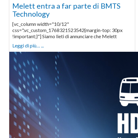
Melett entra a far parte di BMTS
Technology
[vc_column width="10/12"
css=".vc_custom_1768321523542{margin-top: 30px
!important;}"] Siamo lieti di annunciare che Melett
Leggi di più… ...