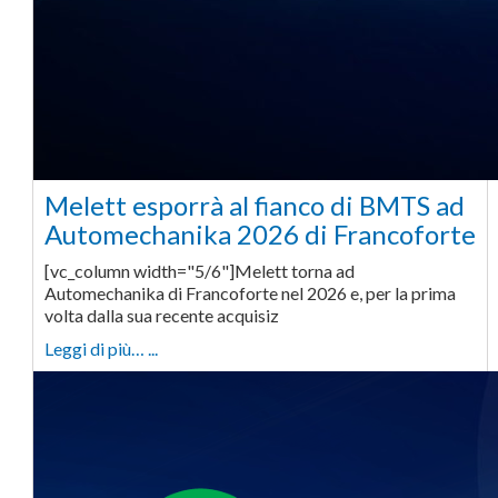
Melett esporrà al fianco di BMTS ad
Automechanika 2026 di Francoforte
[vc_column width="5/6"]Melett torna ad
Automechanika di Francoforte nel 2026 e, per la prima
volta dalla sua recente acquisiz
Leggi di più… ...