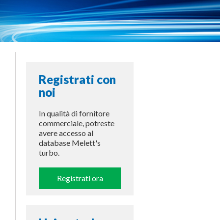
Registrati con
noi
In qualità di fornitore
commerciale, potreste
avere accesso al
database Melett's
turbo.
Registrati ora