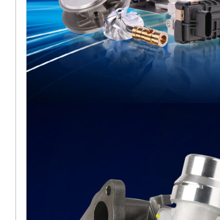
Melett esporrà al
fianco di BMTS ad
Automechanika