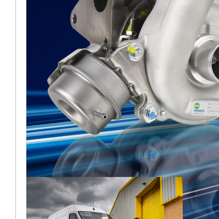
2026 di
Francoforte
[vc_column
width="5/6"]Melett torna
ad Automechanika di
Francoforte nel 2026 e, per
la prima volta dalla sua
recente acquisiz
Leggi di più… ...