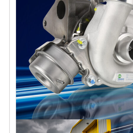
fianco di BMTS ad
Automechanika
2026 di
Francoforte
[vc_column
width="5/6"]Melett torna
ad Automechanika di
Francoforte nel 2026 e, per
la prima volta dalla sua
recente acquisiz
Leggi di più… ...