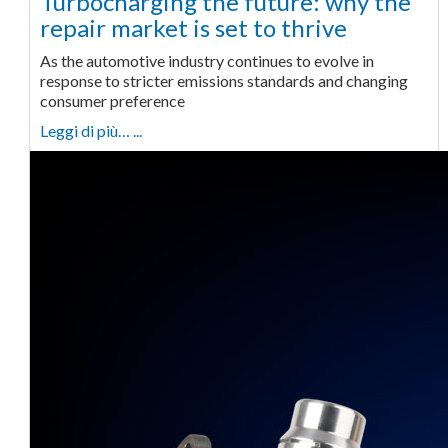
Turbocharging the future: why the
repair market is set to thrive
As the automotive industry continues to evolve in
response to stricter emissions standards and changing
consumer preference
Leggi di più… ...