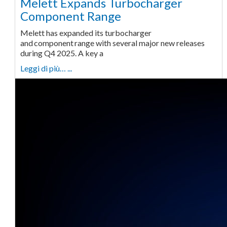
Melett Expands Turbocharger
Component Range
Melett has expanded its turbocharger
and component range with several major new releases
during Q4 2025. A key a
Leggi di più… ...