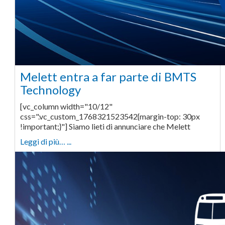
Melett entra a far parte di BMTS
Technology
[vc_column width="10/12"
css=".vc_custom_1768321523542{margin-top: 30px
!important;}"] Siamo lieti di annunciare che Melett
Leggi di più… ...