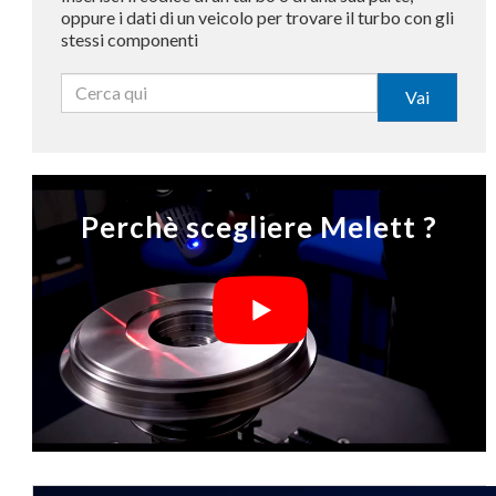
oppure i dati di un veicolo per trovare il turbo con gli
stessi componenti
Vai
Perchè scegliere Melett ?