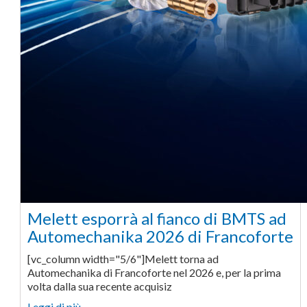
Melett esporrà al fianco di BMTS ad
Automechanika 2026 di Francoforte
[vc_column width="5/6"]Melett torna ad
Automechanika di Francoforte nel 2026 e, per la prima
volta dalla sua recente acquisiz
Leggi di più… ...