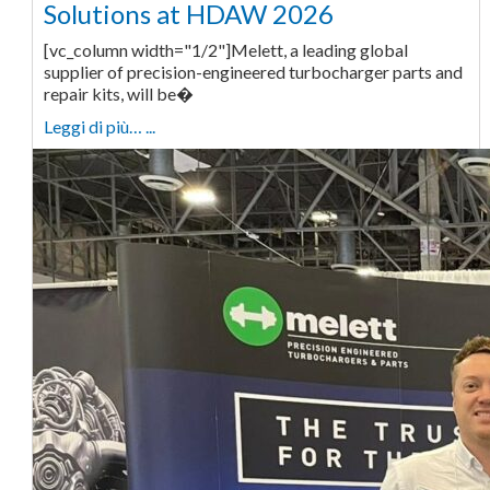
Solutions at HDAW 2026
[vc_column width="1/2"]Melett, a leading global
supplier of precision-engineered turbocharger parts and
repair kits, will be�
Leggi di più… ...